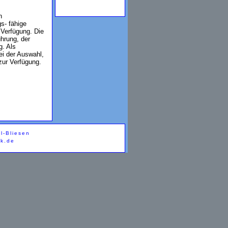
n
s- fähige
 Verfügung. Die
hrung, der
g. Als
ei der Auswahl,
zur Verfügung.
l-Bliesen
ik.de