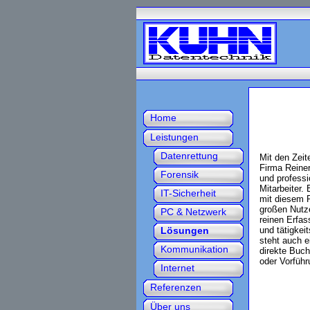
Home
Leistungen
Datenrettung
Mit den Zei
Firma Reiner
Forensik
und professi
Mitarbeiter.
IT-Sicherheit
mit diesem P
großen Nutz
PC & Netzwerk
reinen Erfas
Lösungen
und tätigke
steht auch e
Kommunikation
direkte Buch
oder Vorführ
Internet
Referenzen
Über uns