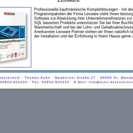
Professionelle kaufmännische Komplettlösungen - mit de
Programmpaketen der Firma Lexware steht Ihnen leistung
Software zur Abwicklung ihrer Unternehmensfinanzen zur
SQL basierten Produkte unterstützen Sie bei Ihrer Buchfü
Warenwirtschaft und bei der Lohn- und Gehaltsabrechnun
Anerkannter Lexware Partner stehen wir Ihnen natürlich b
der Installation und der Einführung in Ihrem Hause gerne 
entechnik · Thomas Kuhn · Namborner Straße 27 · 66606 St. Wende
 06854-802434 · Fax: 06854-802435 · E-Mail:
info@kuhn-datentechn