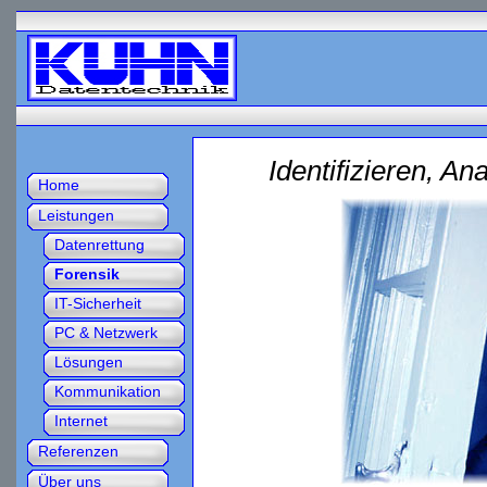
Identifizieren, An
Home
Leistungen
Datenrettung
Forensik
IT-Sicherheit
PC & Netzwerk
Lösungen
Kommunikation
Internet
Referenzen
Über uns